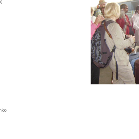
í)
lnko