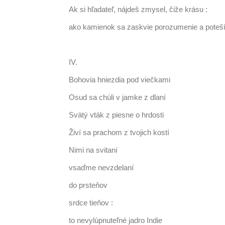
Ak si hľadateľ, nájdeš zmysel, čiže krásu :
ako kamienok sa zaskvie porozumenie a poteší
IV.
Bohovia hniezdia pod viečkami
Osud sa chúli v jamke z dlaní
Svätý vták z piesne o hrdosti
Živí sa prachom z tvojich kostí
Nimi na svitaní
vsaďme nevzdelaní
do prsteňov
srdce tieňov :
to nevylúpnuteľné jadro Indie