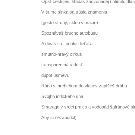
Opäť cestuješ, hľadáš znovunádej (intimitu dlan
V šume slnka sa trúsia znamenia
(gesto struny, sklon vibrácie)
Spoznávaš brucho autobusu
A dívaš sa : údolie dieťaťa
smutno-hravý cirkus
transparentná radosť
dupot úsmevu
Ráno si hrebeňom do vlasov zapíšeš dráhu
Svojho indického sna
Smaragd v srdci prales a vodopád šafránové s
Aby si nezabudol)