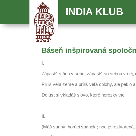
INDIA KLUB
Báseň inšpirovaná spoločno
I.
Zápasíš s ňou v sebe, zápasíš so sebou v nej, 
Príliš veľa zeme a príliš veľa oblohy, ale peklo 
Do úst si vkladáš slovo, ktoré nerozkvitne.
II.
(Máš suchý, horúci spánok ; noc je roztvorená, 