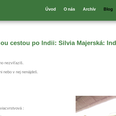
Úvod
O nás
Archív
Blog
u cestou po Indii: Silvia Majerská: Ind
no nezvíťazíš.
ani nebo v nej nenájdeš.
viacvrstvová :