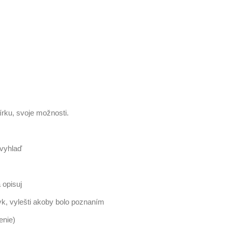
írku, svoje možnosti.
 vyhlaď
a opisuj
k, vylešti akoby bolo poznaním
enie)