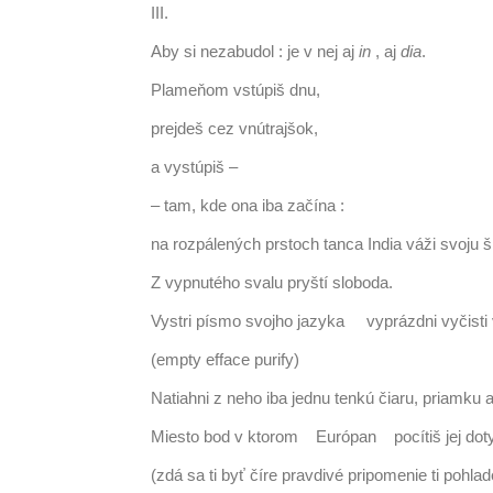
III.
Aby si nezabudol : je v nej aj
in
, aj
dia
.
Plameňom vstúpiš dnu,
prejdeš cez vnútrajšok,
a vystúpiš –
– tam, kde ona iba začína :
na rozpálených prstoch tanca India váži svoju š
Z vypnutého svalu pryští sloboda.
Vystri písmo svojho jazyka vyprázdni vyčisti
(empty efface purify)
Natiahni z neho iba jednu tenkú čiaru, priamku 
Miesto bod v ktorom Európan pocítiš jej doty
(zdá sa ti byť číre pravdivé pripomenie ti pohlad