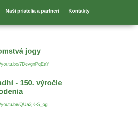
Naši priatelia a partneri
Kontakty
omstvá jogy
://youtu.be/7DevgnPqEaY
dhí - 150. výročie
odenia
://youtu.be/QUa3jK-S_og