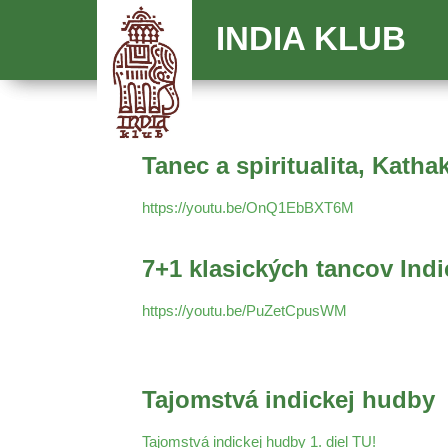
INDIA KLUB
Tanec a spiritualita, Katha
https://youtu.be/OnQ1EbBXT6M
7+1 klasických tancov Indi
https://youtu.be/PuZetCpusWM
Tajomstvá indickej hudby
Tajomstvá indickej hudby 1. diel TU!