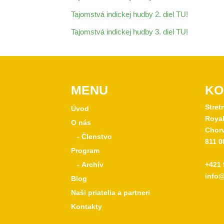
Tajomstvá indickej hudby 2. diel TU!
Tajomstvá indickej hudby 3. diel TU!
MENU
KO
Stret
Úvod
Royal
O nás
Chorv
- Členstvo
811 0
Program
- Archív
+421 
info@
Blog
Naši priatelia a partneri
Kontakty