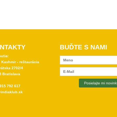
NTAKTY
BUĎTE S NAMI
nutia:
 Kashmir - reštaurácia
átska 2702/4
8 Bratislava
915 792 617
indiaklub.sk