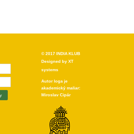
© 2017
INDIA KLUB
Designed by
XT
systems
Autor loga je
akademický maliar:
Miroslav Cipár