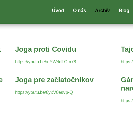
Úvod
O nás
Archív
Blog
k
Joga proti Covidu
Taj
https://youtu.be/xtYW4dTCm78
https
e
Joga pre začiatočníkov
Gán
nar
https://youtu.be/8yxV8esvp-Q
https