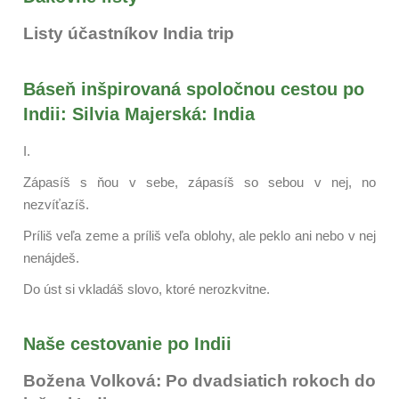
Listy účastníkov India trip
Báseň inšpirovaná spoločnou cestou po
Indii: Silvia Majerská: India
I.
Zápasíš s ňou v sebe, zápasíš so sebou v nej, no
nezvíťazíš.
Príliš veľa zeme a príliš veľa oblohy, ale peklo ani nebo v nej
nenájdeš.
Do úst si vkladáš slovo, ktoré nerozkvitne.
Naše cestovanie po Indii
Božena Volková: Po dvadsiatich rokoch do