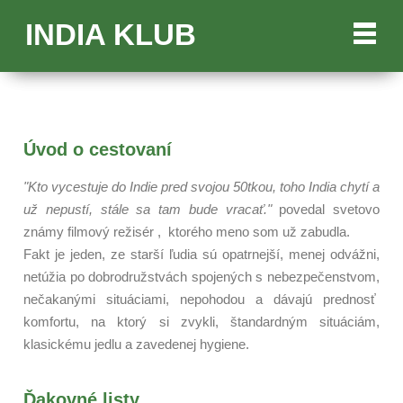
INDIA KLUB
Úvod o cestovaní
"Kto vycestuje do Indie pred svojou 50tkou, toho India chytí a
už nepustí, stále sa tam bude vracať."
povedal svetovo
známy filmový režisér , ktorého meno som už zabudla.
Fakt je jeden, ze starší ľudia sú opatrnejší, menej odvážni,
netúžia po dobrodružstvách spojených s nebezpečenstvom,
nečakanými situáciami, nepohodou a dávajú prednosť
komfortu, na ktorý si zvykli, štandardným situáciám,
klasickému jedlu a zavedenej hygiene.
Ďakovné listy