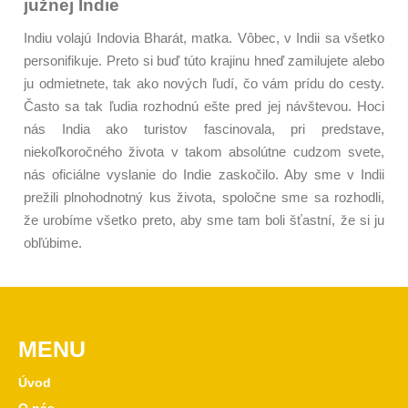
južnej Indie
Indiu volajú Indovia Bharát, matka. Vôbec, v Indii sa všetko
personifikuje. Preto si buď túto krajinu hneď zamilujete alebo
ju odmietnete, tak ako nových ľudí, čo vám prídu do cesty.
Často sa tak ľudia rozhodnú ešte pred jej návštevou. Hoci
nás India ako turistov fascinovala, pri predstave,
niekoľkoročného života v takom absolútne cudzom svete,
nás oficiálne vyslanie do Indie zaskočilo. Aby sme v Indii
prežili plnohodnotný kus života, spoločne sme sa rozhodli,
že urobíme všetko preto, aby sme tam boli šťastní, že si ju
obľúbime.
MENU
Úvod