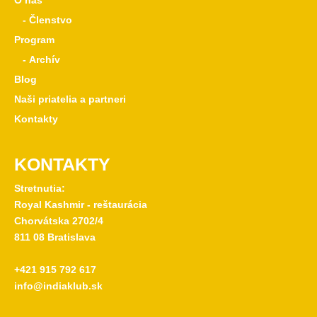
O nás
- Členstvo
Program
- Archív
Blog
Naši priatelia a partneri
Kontakty
KONTAKTY
Stretnutia:
Royal Kashmir - reštaurácia
Chorvátska 2702/4
811 08 Bratislava
+421 915 792 617
info@indiaklub.sk