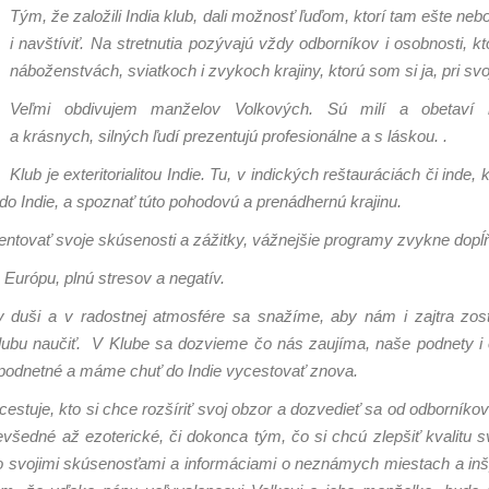
Tým, že založili India klub, dali možnosť ľuďom, ktorí tam ešte nebo
i navštíviť. Na stretnutia pozývajú vždy odborníkov i osobnosti, kto
náboženstvách, sviatkoch i zvykoch krajiny, ktorú som si ja, pri sv
Veľmi obdivujem manželov Volkových. Sú milí a obetaví na
a krásnych, silných ľudí prezentujú profesionálne a s láskou.
.
Klub je exteritorialitou Indie
. Tu, v indických reštauráciách či inde, 
do Indie, a spoznať túto pohodovú a prenádhernú krajinu.
zentovať svoje skúsenosti a zážitky, vážnejšie programy zvykne dopĺňa
urópu, plnú stresov a negatív.
duši a v radostnej atmosfére sa snažíme, aby nám i zajtra zosta
lubu naučiť. V Klube sa dozvieme čo nás zaujíma, naše podnety i ot
a podnetné a máme chuť do Indie vycestovať znova.
tuje, kto si chce rozšíriť svoj obzor a dozvedieť sa od odborníkov 
edné až ezoterické, či dokonca tým, čo si chcú zlepšiť kvalitu svoj
o svojimi skúsenosťami a informáciami o neznámych miestach a inšpi