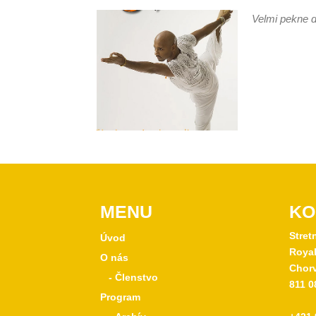
Velmi pekne d
MENU
KO
Stret
Úvod
Royal
O nás
Chorv
- Členstvo
811 0
Program