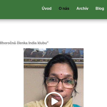
Úvod
O nás
Archív
Blog
lhoročná členka India klubu"