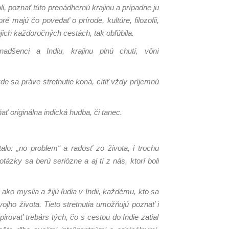
li, poznať túto prenádhernú krajinu a prípadne ju
ré majú čo povedať o prírode, kultúre, filozofii,
ojich každoročných cestách, tak obľúbila.
dšenci a Indiu, krajinu plnú chutí, vôní
kde sa práve stretnutie koná, cítiť vždy príjemnú
ť originálna indická hudba, či tanec.
lo: „no problem“ a radosť zo života, i trochu
ázky sa berú seriózne a aj tí z nás, ktorí boli
ako myslia a žijú ľudia v Indii, každému, kto sa
ho života. Tieto stretnutia u
možňujú poznať i
rovať trebárs tých, čo s cestou do Indie zatiaľ