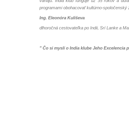
váhajú. India klub funguje už 35 rokov a dúf
programami obohacovať kultúrno-spoločenský ži
Ing. Eleonóra Kuliševa
dlhoročná cestovateľka po Indii, Srí Lanke a Ma
" Čo si myslí o India klube Jeho Excelencia