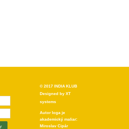
© 2017
INDIA KLUB
Designed by
XT
systems
Autor loga je
akademický maliar:
Miroslav Cipár