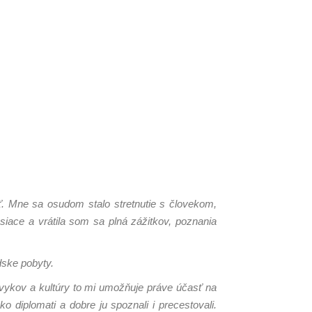
yť. Mne sa osudom stalo stretnutie s človekom,
esiace a vrátila som sa plná zážitkov, poznania
dske pobyty.
 zvykov a kultúry to mi umožňuje práve účasť na
ako diplomati a dobre ju spoznali i precestovali.