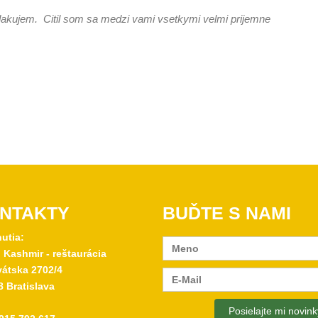
akujem. Citil som sa medzi vami vsetkymi velmi prijemne
NTAKTY
BUĎTE S NAMI
nutia:
 Kashmir - reštaurácia
átska 2702/4
8 Bratislava