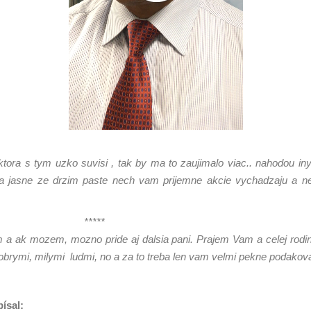
 ktora s tym uzko suvisi , tak by ma to zaujimalo viac.. nahodou 
a jasne ze drzim paste nech vam prijemne akcie vychadzaju a ne
**
 a ak mozem, mozno pride aj dalsia pani. Prajem Vam a celej rodink
brymi, milymi ludmi, no a za to treba len vam velmi pekne podakova
ísal: