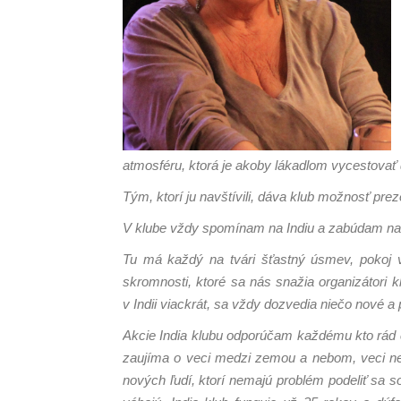
atmosféru, ktorá je akoby lákadlom vycestovať 
Tým, ktorí ju navštívili, dáva klub možnosť pre
V klube vždy spomínam na Indiu a zabúdam na E
Tu má každý na tvári šťastný úsmev, pokoj v 
skromnosti, ktoré sa nás snažia organizátori k
v Indii viackrát, sa vždy dozvedia niečo nové 
Akcie India klubu odporúčam každému kto rád ces
zaujíma o veci medzi zemou a nebom, veci nevš
nových ľudí, ktorí nemajú problém podeliť sa s