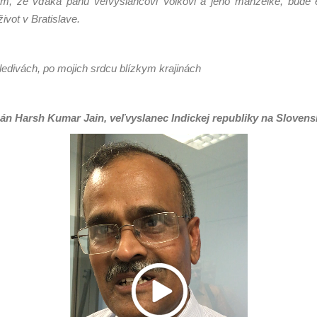
am, že vďaka pánu veľvyslancovi Volkovi a jeho manželke, bude eš
vot v Bratislave.
ledivách, po mojich srdcu blízkym krajinách
 pán Harsh Kumar Jain, veľvyslanec Indickej republiky na Sloven