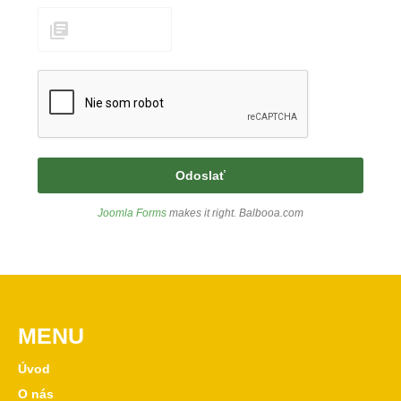
Joomla Forms
makes it right. Balbooa.com
MENU
Úvod
O nás