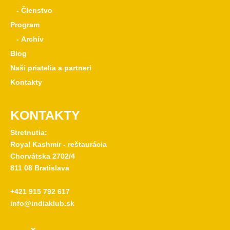
- Členstvo
Program
- Archív
Blog
Naši priatelia a partneri
Kontakty
KONTAKTY
Stretnutia:
Royal Kashmir - reštaurácia
Chorvátska 2702/4
811 08 Bratislava
+421 915 792 617
info@indiaklub.sk