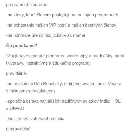
programoch zadarmo
-na zľavy, ktoré členom poskytujeme na iných programoch
-na pohostenie našich VIP hostí a našich čestných členov
-na honoráre pre účinkujúcich – ak máme!
Čo ponúkame?
*Zaujímavé a pestré programy: workshopy a prednášky, párty
i výstavy, interaktívne a edukačné programy
pravidelné:
-pri príležitosti Dňa Republiky, štátneho sviatku Indie: Večera
s indickým veľvyslancom
-spoločná oslava najväčších tradičných sviatkov Indie: HOLI
a DÍWALÍ
-Indický festival: Farebná India
nepravidelné: