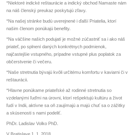
*Niektoré indické reštaurácie a indický obchod Namaste nám
na náš členský preukaz poskytujú zľavy.
*Na našej stránke budú uverejnené i ďalší Priatelia, ktorí
našim členom ponúkajú benefity.
*Na väčšine našich podujatí je možné zúčastniť sa i ako náš
priateľ, po splnení daných konkrétnych podmienok,
najčastejšie vstupného, prípadne vstupné plus poplatok za
občerstvenie či večeru.
*Naše stretnutia bývajú kvôli určitému komfortu v kaviarni či v
reštaurácii.
*Hlavne ponúkame priateľské až rodinné stretnutia so
vzdelanými ľuďmi na úrovni, ktorí rešpektujú kultúru a život
ľudí v Indii, aktívne sa oň zaujímajú a majú chuť sa o zážitky
a skúsenosti s nami podeliť.
PhDr. Ladislav Volko PhD.
V Bratislave 1. 1. 2018