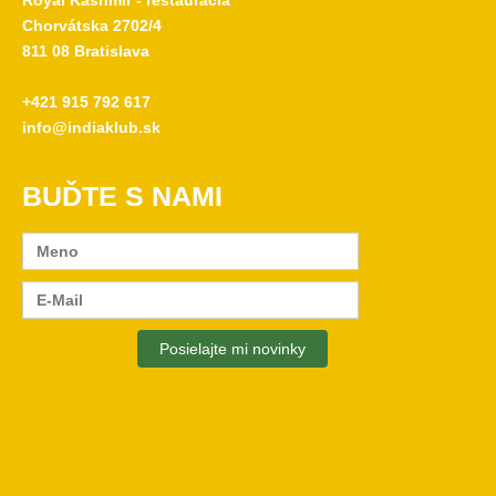
Royal Kashmir - reštaurácia
Chorvátska 2702/4
811 08 Bratislava
+421 915 792 617
info@indiaklub.sk
BUĎTE S NAMI