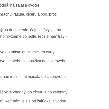
odná: na šalát a ovocie
rachu, fazule, cíceru a pod. proti
ý na dochutenie: čaju a kávy, alebo
ho hryzieme po jedle, lepšie nám trávi-
va do mäsa, napr. chicken curry
rávenie alebo sa používa do cícerového
. namiesto chat masala do cícerového
šok je vhodný: do cíceru a do zeleniny
, keď nám je zle od žalúdka, s vodou