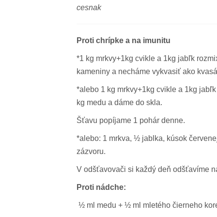
cesnak
Proti chrípke a na imunitu
*1 kg mrkvy+1kg cvikle a 1kg jabľk rozm
kameniny a necháme vykvasiť ako kvasá
*alebo 1 kg mrkvy+1kg cvikle a 1kg jab
kg medu a dáme do skla.
Šťavu popíjame 1 pohár denne.
*alebo: 1 mrkva, ½ jablka, kúsok červene
zázvoru.
V odšťavovači si každý deň odšťavíme n
Proti nádche:
½ ml medu + ½ ml mletého čierneho kore