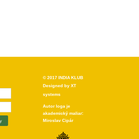
© 2017
INDIA KLUB
Designed by
XT
systems
Autor loga je
akademický maliar:
Miroslav Cipár