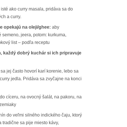
o isté ako curry masala, pridáva sa do
ch a curry.
e opekajú na oleji/ghee:
aby
é semeno, jeera, potom: kurkuma,
bkový list – podľa receptu
, každý dobrý kuchár si ich pripravuje
a jej často hovorí karí korenie, lebo sa
urry jedla. Pridáva sa zvyčajne na konci
o cíceru, na ovocný šalát, na pakoru, na
 zemiaky
nín do veľmi silného indického čaju, ktorý
 tradične sa pije miesto kávy,