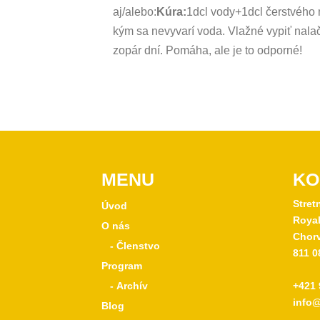
aj/alebo:
Kúra:
1dcl vody+1dcl čerstvého 
kým sa nevyvarí voda. Vlažné vypiť nala
zopár dní. Pomáha, ale je to odporné!
MENU
KO
Stret
Úvod
Royal
O nás
Chorv
- Členstvo
811 0
Program
- Archív
+421 
info@
Blog