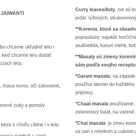
Curry
leaves/listy
, nie sú t
 JAIWANTI
jedál: ryžových, strukovinový
**Korenia, ktoré sa zásadn
popraskalo: najskôr horčičn
asafoetída, kasuri mehti, bo
bo chceme ukľudniť telo i
: keď chceme telu dodať
**Masaly sú zmesy korenín
ciách tela.
sám podľa svojho receptu
*Garam masala:
na západe s
používa takmer do každého c
 hlava rovno, oči zatvorené,
prípravy.
*
Chaat masala
používame: d
orené zuby a pomaly
zeleninový šalát, na varené
*Chai masala
: je zmes kore
torý o chvíľu cítime i v tele
.
sa varí s mliekom a cukrom a
renia rozdrvit a zapit