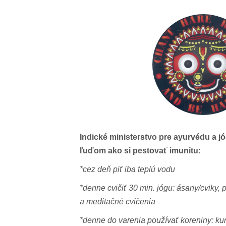
Indické ministerstvo pre ayurvédu a
ľuďom ako si pestovať imunitu:
*cez deň piť iba teplú vodu
*denne cvičiť 30 min. jógu: ásany/cviky,
a meditačné cvičenia
*denne do varenia používať koreniny: kur