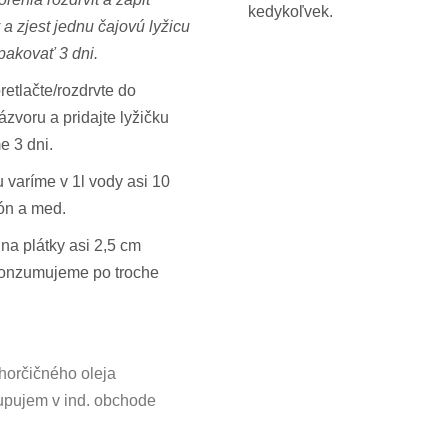
kedykoľvek.
 zjest jednu čajovú lyžicu
pakovať 3 dni.
retlačte/rozdrvte do
zvoru a pridajte lyžičku
e 3 dni.
 varíme v 1l vody asi 10
ón a med.
na plátky asi 2,5 cm
konzumujeme po troche
 horčičného oleja
 kupujem v ind. obchode