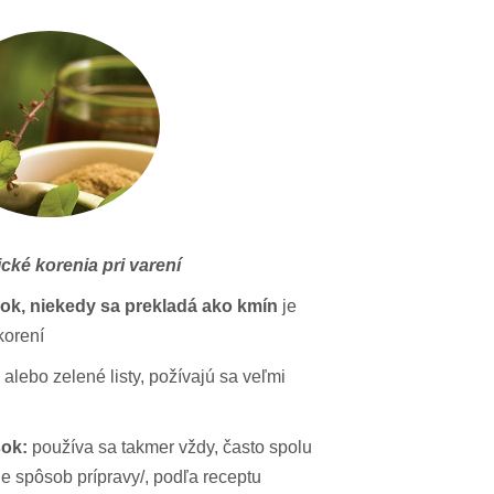
cké korenia pri varení
ok, niekedy sa prekladá ako kmín
je
korení
alebo zelené listy, požívajú sa veľmi
šok:
používa sa takmer vždy, často spolu
je spôsob prípravy/, podľa receptu