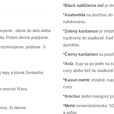
*Black salt/čierna soľ
je vh
*Asafoetída
sa používa: do h
nafukovaniu
ixujeme , dáme do skla alebo
*Zelený kardamon
je vhodn
ky. Potom denne popíjame.
rozdrvený do sladkostí. Keď 
ajurvéda.
ľk rozmixujeme, pridáme ½
*Čierny kardamon
sa použí
*Aníz:
žuje sa po jedle na t
curry alebo tiež do sladkostí
j repy a kúsok čerstvého
*Kasuri mehti:
vhodné, napr
curry
a ovocnú šťavu.
*Amchur
alebo mangový prá
*Mehti
semená/senovka: SOS
nia. 3x denne.
a soľou