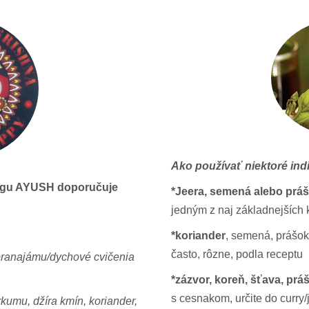
Ako používať niektoré indi
 jógu AYUSH doporučuje
*Jeera, semená alebo práš
jedným z naj základnejších 
*koriander
, semená, prášok 
často, rôzne, podla receptu
 pranajámu/dychové cvičenia
*zázvor, koreň, šťava, prá
s cesnakom, určite do curry/
kumu, džíra kmín, koriander,