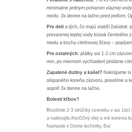
minimalne jednym poharom vlaznej vody a
medu. 3x denne na lačno pred jedlom. O
Pre deti
a tých, čo majú slabší žalúdok: p
prevarenej teplej vody kúsok čerstvého zá
medu a trochu citrónovej šťavy – popíjam
Pre ostatných:
plátky asi 1-2 cm zázvoru
min, po miernom vychladení pridáme citr
Zapalené dutiny a kašel?
Nakrájame si 
olúpaného koreňa zázvoru, posolíme a 
aspoň 3x denne na lačno.
Bolesti kľbov?
R
ozdrvte 2-3 strúčiky cesneku v asi 1dcl
a natierajte./horčičný olej a iné korenia
Namaste v Dome techniky, Ba/