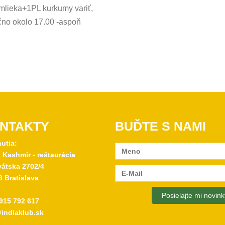
mlieka+1PL kurkumy variť,
čno okolo 17.00 -aspoň
NTAKTY
BUĎTE S NAMI
nutia:
 Kashmir - reštaurácia
átska 2702/4
8 Bratislava
915 792 617
indiaklub.sk