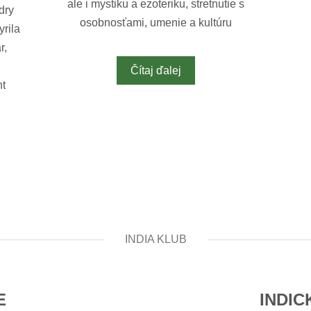
ale i mystiku a ezoteriku, stretnutie s
dry
osobnosťami, umenie a kultúru
yrila
r,
Čítaj ďalej
nt
INDIA KLUB
E
INDI