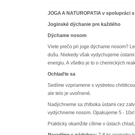
JOGA A NATUROPATIA v spolupráci s
Joginské dýchanie
pre každého
Dýchame nosom
Viete prečo pri joge dýchame nosom? Le
dušu. Niekedy však vydychujeme ústami
energiu. A všetko je to o chemických reak
Ochlaďte sa
Sedíme vzpriamene s vystretou chrbticou,
ale telo je uvoľnené.
Nadýchneme sa zhlboka ústami cez zatv
vydýchneme nosom. Opakujeme 5 - 10x!
Prakticky okamžite cítime v ústach chlad, k
Poradíme s nádchou:
7-8 ks cierneho ko