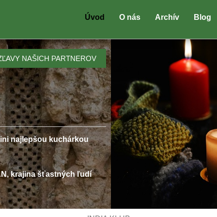
Úvod
O nás
Archív
Blog
ZĽAVY NAŠICH PARTNEROV
ini
najlepšou kuchárkou
N, krajina šťastných ľudí