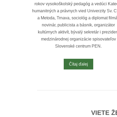
rokov vysokoškolský pedagóg a vedúci Kate
humanitných a právnych vied Univerzity Sv. C
a Metoda, Trnava, sociológ a diplomat filmá
novinár, publicista a básnik, organizátor
kultúrnych aktivít, bývalý sekretár i prezide
medzinárodnej organizácie spisovateľov
Slovenské centrum PEN.
Čítaj ďalej
VIETE Ž