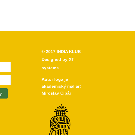
© 2017
INDIA KLUB
Designed by
XT
systems
Autor loga je
akademický maliar:
Miroslav Cipár