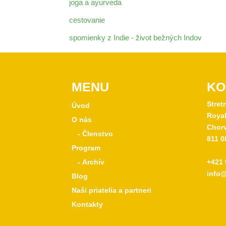
joga a ayurveda
cestovanie
spomienky z Indie - život bežných Indov
MENU
KO
Stret
Úvod
Royal
O nás
Chorv
- Členstvo
811 0
Program
- Archív
+421 
info@
Blog
Naši priatelia a partneri
Kontakty