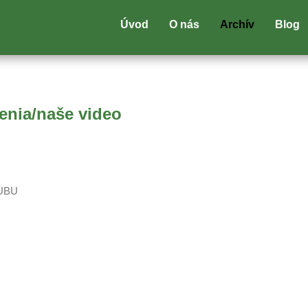
Úvod
O nás
Archív
Blog
enia/naše video
LUBU