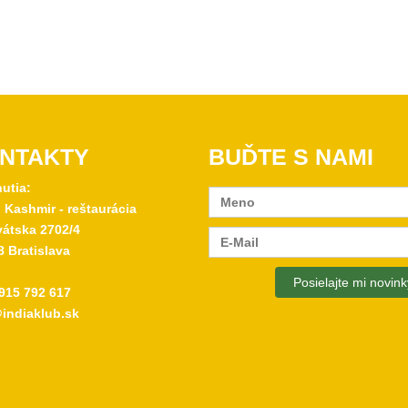
NTAKTY
BUĎTE S NAMI
nutia:
 Kashmir - reštaurácia
átska 2702/4
8 Bratislava
915 792 617
indiaklub.sk